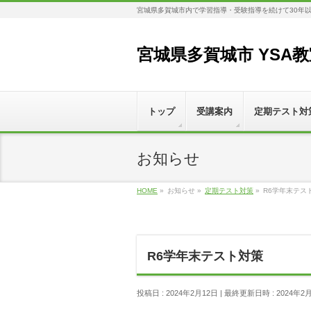
宮城県多賀城市内で学習指導・受験指導を続けて30年
宮城県多賀城市 YSA
トップ
受講案内
定期テスト対
お知らせ
HOME
»
お知らせ
»
定期テスト対策
»
R6学年末テス
R6学年末テスト対策
投稿日 : 2024年2月12日
最終更新日時 : 2024年2