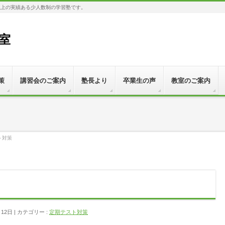
以上の実績ある少人数制の学習塾です。
教室
策
講習会のご案内
塾長より
卒業生の声
教室のご案内
ト対策
月12日
カテゴリー :
定期テスト対策