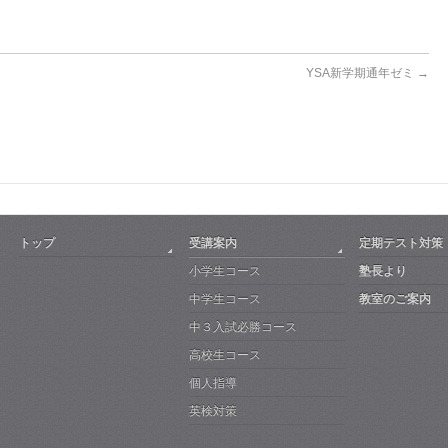
YSA新学期通年ゼミ
→
トップ
受講案内
定期テスト対策
小学生コース
塾長より
中学生コース
教室のご案内
中３入試必勝コース
高校生コース
個人指導
英検対策