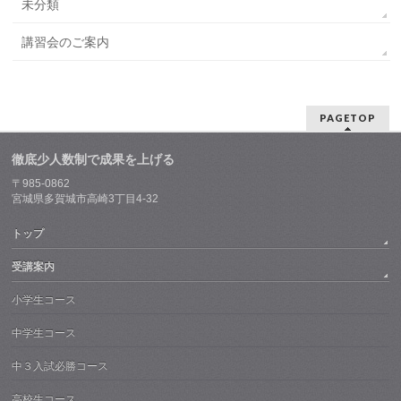
未分類
講習会のご案内
PAGETOP
徹底少人数制で成果を上げる
〒985-0862
宮城県多賀城市高崎3丁目4-32
トップ
受講案内
小学生コース
中学生コース
中３入試必勝コース
高校生コース