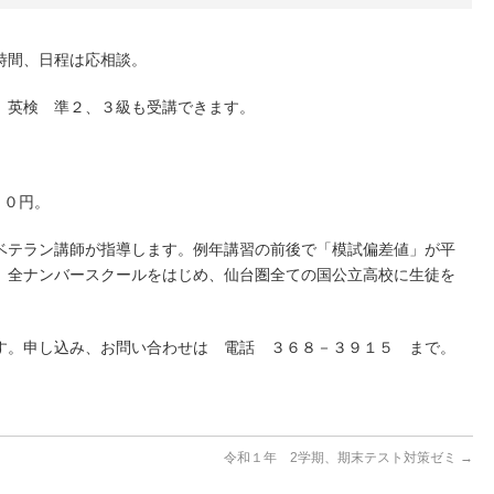
時間、日程は応相談。
。英検 準２、３級も受講できます。
００円。
ベテラン講師が指導します。例年講習の前後で「模試偏差値」が平
。全ナンバースクールをはじめ、仙台圏全ての国公立高校に生徒を
す。申し込み、お問い合わせは 電話 ３６８－３９１５ まで。
令和１年 2学期、期末テスト対策ゼミ
→