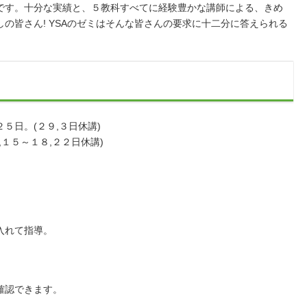
す。十分な実績と、５教科すべてに経験豊かな講師による、きめ
の皆さん! YSAのゼミはそんな皆さんの要求に十二分に答えられる
５日。(２９,３日休講)
１５～１８,２２日休講)
習。
入れて指導。
確認できます。