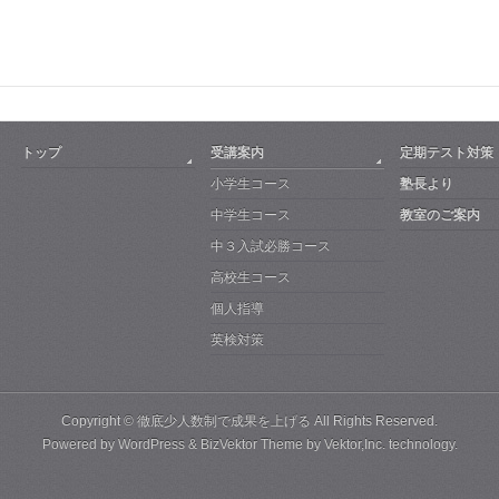
トップ
受講案内
定期テスト対策
小学生コース
塾長より
中学生コース
教室のご案内
中３入試必勝コース
高校生コース
個人指導
英検対策
Copyright ©
徹底少人数制で成果を上げる
All Rights Reserved.
Powered by
WordPress
&
BizVektor Theme
by
Vektor,Inc.
technology.