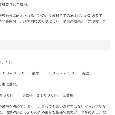
教材費含む全費用。
受験勉強に耐えられるだけの、５教科全ての底上げが絶対必要で
時間を確保し、講習前後の模試により、講習の成果と「志望校」合
６、９日。
:００～６:５０・・数学, ７:００～７:５０・・英語
自由に選択。
０００円, ３教科 ２１０００円。(全費用)
の趨勢を決めてしまう、と言っても言い過ぎではないぐらい大切な
で、個別対応たっぷりのきめ細かな指導で実力アップをめざし、秋