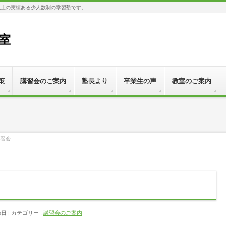
以上の実績ある少人数制の学習塾です。
教室
策
講習会のご案内
塾長より
卒業生の声
教室のご案内
講習会
5日
カテゴリー :
講習会のご案内