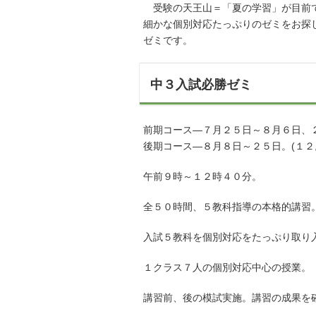
受験の天王山＝「夏の学習」が目前で
細かな個別対応たっぷりのゼミをお探し
ゼミです。
中３入試必勝ゼミ
前期コース—７月２５日～８月６日、２
後期コース—８月８日～２５日。(１２,
午前９時～１２時４０分。
全５０時間、５教科指導の本格的講
入試５教科を個別対応をたっぷり取り
１クラス７人の個別対応中心の授業。
講習前、後の模試実施。講習の成果を