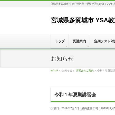
宮城県多賀城市内で学習指導・受験指導を続けて30年
宮城県多賀城市 YSA
トップ
受講案内
定期テスト対
お知らせ
HOME
»
お知らせ
»
講習会のご案内
»
令和１年夏期
令和１年夏期講習会
投稿日 : 2019年7月5日
最終更新日時 : 2019年7月