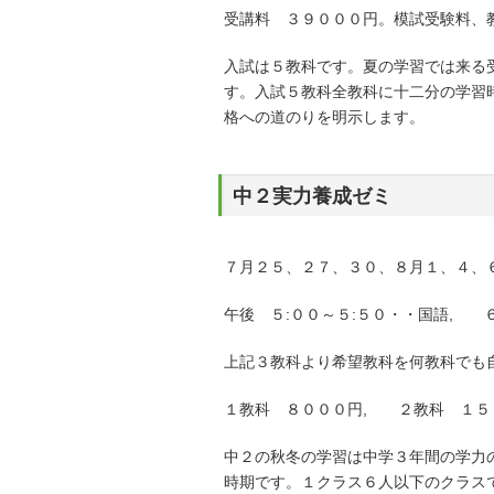
受講料 ３９０００円。模試受験料、
入試は５教科です。夏の学習では来る
す。入試５教科全教科に十二分の学習
格への道のりを明示します。
中２実力養成ゼミ
７月２５、２７、３０、８月１、４、
午後 ５:００～５:５０・・国語, ６
上記３教科より希望教科を何教科でも
１教科 ８０００円, ２教科 １５
中２の秋冬の学習は中学３年間の学力
時期です。１クラス６人以下のクラス