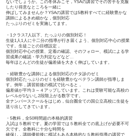
ないでしょうか。この冬休みこそ，YSAの講習でその苦手を克服
したり得意なところを一緒に
伸ばしてみませんか？YSAの講習では5教科すべてに経験豊かな
講師によるきめ細かな，個別対応
たっぷりのゼミを実施してます。
・1クラス7人以下、たっぷりの個別対応！
生徒1人1人に十二分の指導が行き届くよう、個別対応中心の授業
です。生徒ごとの目標設定，
個別対応中心の授業、定着の確認、そのフォロー、模試による学
習成果の確認・学力判定などなど…
毎年ほとんどの生徒が偏差値を大きく伸ばしています。
・経験豊かな講師による個別対応のチタ診のゼミ
個別対応たっぷりのゼミを経験豊かなベテラン講師が指導しま
す。例年，講習前後の模試で比べると，
偏差値が平均３～４アップしています。これは受験可能な高校の
レベルが1ないし2段階上がる数字です。
全ナンバースクールをはじめ，仙台圏全ての国公立高校に生徒を
送り出してきています。
・5教科，全50時間超の本格的講習
入試は５教科です。夏の学習では５教科全ての底上げが必要不可
欠です。全教科に十分な時間を
確保し，講師優前後に模試もある本格的な５教科指導の講習で